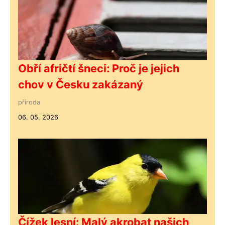
Obří afričtí šneci: Proč je jejich
chov v Česku zakázaný
příroda
06. 05. 2026
Čížek lesní: Malý akrobat našich