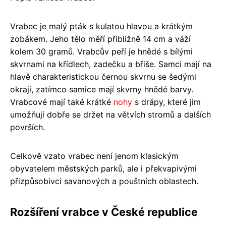
Vrabec je malý pták s kulatou hlavou a krátkým
zobákem. Jeho tělo měří přibližně 14 cm a váží
kolem 30 gramů. Vrabcův peří je hnědé s bílými
skvrnami na křídlech, zadečku a břiše. Samci mají na
hlavě charakteristickou černou skvrnu se šedými
okraji, zatímco samice mají skvrny hnědé barvy.
Vrabcové mají také krátké
nohy
s drápy, které jim
umožňují dobře se držet na větvích stromů a dalších
površích.
Celkově vzato vrabec není jenom klasickým
obyvatelem městských parků, ale i překvapivými
přizpůsobivci savanových a pouštních oblastech.
Rozšíření vrabce v České republice