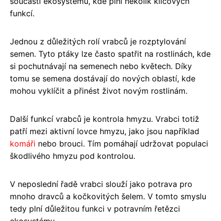
součástí ekosystému, kde plní několik klíčových
funkcí.
Jednou z důležitých rolí vrabců je rozptylování
semen. Tyto ptáky lze často spatřit na rostlinách, kde
si pochutnávají na semenech nebo květech. Díky
tomu se semena dostávají do nových oblastí, kde
mohou vyklíčit a přinést život novým rostlinám.
Další funkcí vrabců je kontrola hmyzu. Vrabci totiž
patří mezi aktivní lovce hmyzu, jako jsou například
komáři
nebo brouci. Tím pomáhají udržovat populaci
škodlivého hmyzu pod kontrolou.
V neposlední řadě vrabci slouží jako potrava pro
mnoho dravců a kočkovitých šelem. V tomto smyslu
tedy plní důležitou funkci v potravním řetězci
ekosystému.