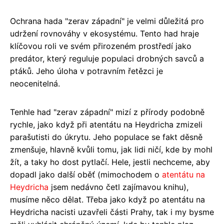
Ochrana hada "zerav západní" je velmi důležitá pro
udržení rovnováhy v ekosystému. Tento had hraje
klíčovou roli ve svém přirozeném prostředí jako
predátor, který reguluje populaci drobných savců a
ptáků. Jeho úloha v potravním řetězci je
neocenitelná.
Tenhle had "zerav západní" mizí z přírody podobně
rychle, jako když při atentátu na Heydricha zmizeli
parašutisti do úkrytu. Jeho populace se fakt děsně
zmenšuje, hlavně kvůli tomu, jak lidi ničí, kde by mohl
žít, a taky ho dost pytlačí. Hele, jestli nechceme, aby
dopadl jako další oběť (mimochodem o
atentátu na
Heydricha
jsem nedávno četl zajímavou knihu),
musíme něco dělat. Třeba jako když po atentátu na
Heydricha nacisti uzavřeli části Prahy, tak i my bysme