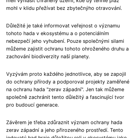
měli vyhlásit chráněný území, kde by tenhle plaz
mohl v klidu přežívat bez zbytečnýho otravování.
Důležité je také informovat veřejnost o významu
tohoto hada v ekosystému a o potenciálním
nebezpečí jeho vyhubení. Pouze společnými silami
můžeme zajistit ochranu tohoto ohroženého druhu a
zachování biodiverzity naší planety.
Vyzývám proto každého jednotlivce, aby se zapojil
do ochrany přírody a podporoval projekty zaměřené
na ochranu hada "zerav západní". Jen tak můžeme
společně zachránit tento důležitý a fascinující tvor
pro budoucí generace.
Závěrem je třeba zdůraznit význam ochrany hada
zerav západní a jeho přirozeného prostředí. Tento
jedovatý had hraje důležitou roli v ekosystému jako