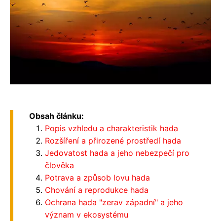
Obsah článku:
Popis vzhledu a charakteristik hada
Rozšíření a přirozené prostředí hada
Jedovatost hada a jeho nebezpečí pro
člověka
Potrava a způsob lovu hada
Chování a reprodukce hada
Ochrana hada "zerav západní" a jeho
význam v ekosystému