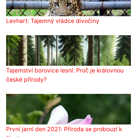
Levhart: Tajemný vládce divočiny
Tajemství borovice lesní: Proč je královnou
české přírody?
První jarní den 2021: Příroda se probouzí k