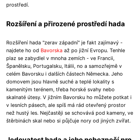
prostředí.
Rozšíření a přirozené prostředí hada
Rozšíření hada "zerav západní" je fakt zajímavý -
najdete ho od
Bavorska
až po jižní Evropu. Tenhle
plaz se zabydlel v mnoha zemích - ve Francii,
Španělsku, Portugalsku, Itálii, no a samozřejmě v
celém Bavorsku i dalších částech Německa. Jeho
domovem jsou hlavně suché a teplé lokality s
kamenitým terénem, třeba horské svahy nebo
skalnaté útesy. V jižním Bavorsku ho můžete potkat i
v lesních pásech, ale spíš má rád otevřený prostor
než hustý les. Nejčastěji se schovává pod kameny, ve
štěrbinách skal nebo si půjčuje nory od jiných zvířat.
Jedovatost hada a jeho nebezpečí pro