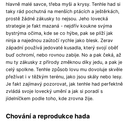
hlavně malé savce, třeba myši a krysy. Tenhle had si
taky rád pochutná na menších ptácích a ještěrkách,
prostě žádné zákusky to nejsou. Jeho lovecká
strategie je fakt mazaná - nejdřív koukne svýma
bystrýma očima, kde se co hýbe, pak se plíží jak
ninja a najednou zaútočí rychle jako blesk. Zerav
západní používá jedovaté kusadla, který svojí oběť
buď ochromí, nebo rovnou zabije. No a pak čeká, až
mu ty zákusky z přírody změknou díky jedu, a pak je
celý spolkne. Tenhle způsob lovu mu dovoluje skvěle
přežívat i v těžkým terénu, jako jsou skály nebo lesy.
Je fakt zajímavý pozorovat, jak tenhle had perfektně
zvládá svoje lovecký umění a jak si poradí s
jídelníčkem podle toho, kde zrovna žije.
Chování a reprodukce hada