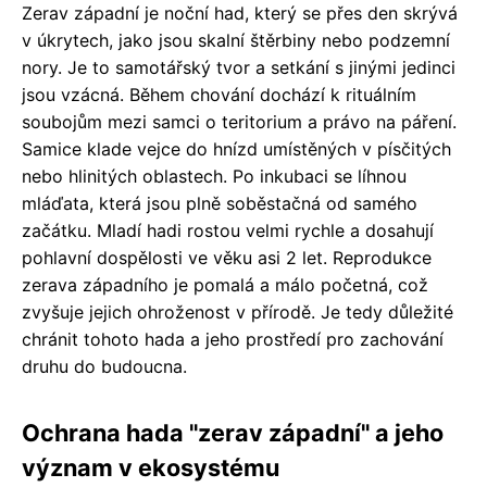
Zerav západní je noční had, který se přes den skrývá
v úkrytech, jako jsou skalní štěrbiny nebo podzemní
nory. Je to samotářský tvor a setkání s jinými jedinci
jsou vzácná. Během chování dochází k rituálním
soubojům mezi samci o teritorium a právo na páření.
Samice klade vejce do hnízd umístěných v písčitých
nebo hlinitých oblastech. Po inkubaci se líhnou
mláďata, která jsou plně soběstačná od samého
začátku. Mladí hadi rostou velmi rychle a dosahují
pohlavní dospělosti ve věku asi 2 let. Reprodukce
zerava západního je pomalá a málo početná, což
zvyšuje jejich ohroženost v přírodě. Je tedy důležité
chránit tohoto hada a jeho prostředí pro zachování
druhu do budoucna.
Ochrana hada "zerav západní" a jeho
význam v ekosystému