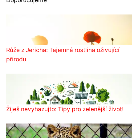
Doporučujeme
Růže z Jericha: Tajemná rostlina oživující
přírodu
Žiješ nevyhazujto: Tipy pro zelenější život!