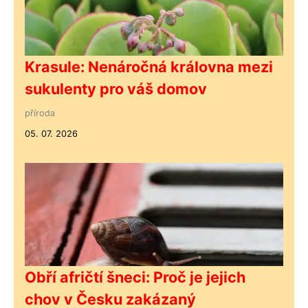
Krasule: Nenáročná královna mezi
sukulenty pro váš domov
příroda
05. 07. 2026
Obří afričtí šneci: Proč je jejich
chov v Česku zakázaný