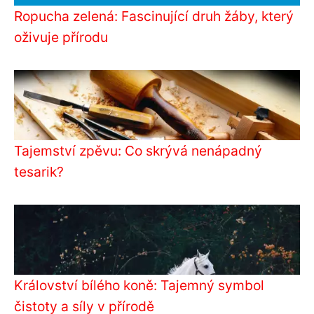
Ropucha zelená: Fascinující druh žáby, který
oživuje přírodu
Tajemství zpěvu: Co skrývá nenápadný
tesarik?
Království bílého koně: Tajemný symbol
čistoty a síly v přírodě