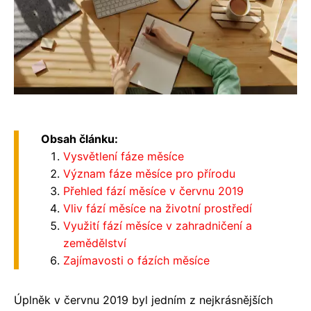
Obsah článku:
Vysvětlení fáze měsíce
Význam fáze měsíce pro přírodu
Přehled fází měsíce v červnu 2019
Vliv fází měsíce na životní prostředí
Využití fází měsíce v zahradničení a
zemědělství
Zajímavosti o fázích měsíce
Úplněk v červnu 2019 byl jedním z nejkrásnějších