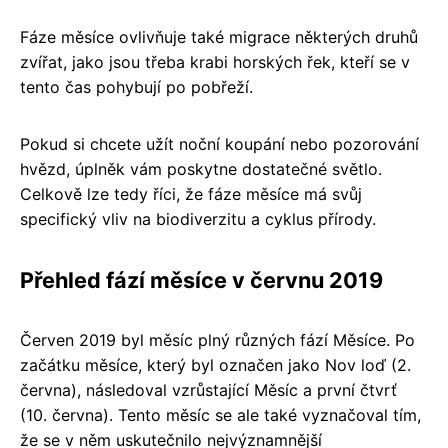
Fáze měsíce ovlivňuje také migrace některých druhů
zvířat, jako jsou třeba krabi horských řek, kteří se v
tento čas pohybují po pobřeží.
Pokud si chcete užít noční koupání nebo pozorování
hvězd, úplněk vám poskytne dostatečné světlo.
Celkově lze tedy říci, že fáze měsíce má svůj
specifický vliv na biodiverzitu a cyklus přírody.
Přehled fází měsíce v červnu 2019
Červen 2019 byl měsíc plný různých fází Měsíce. Po
začátku měsíce, který byl označen jako Nov loď (2.
června), následoval vzrůstající Měsíc a první čtvrť
(10. června). Tento měsíc se ale také vyznačoval tím,
že se v něm uskutečnilo nejvýznamnější