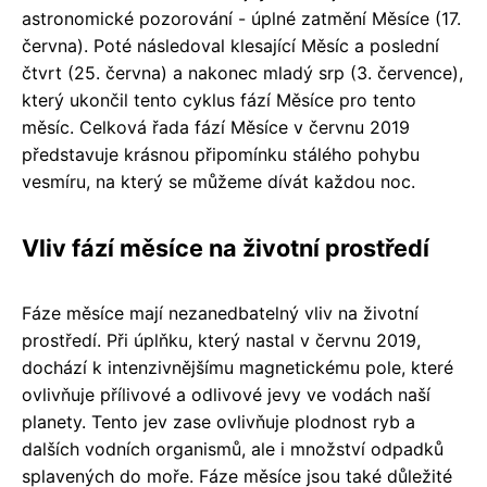
astronomické pozorování - úplné zatmění Měsíce (17.
června). Poté následoval klesající Měsíc a poslední
čtvrt (25. června) a nakonec mladý srp (3. července),
který ukončil tento cyklus fází Měsíce pro tento
měsíc. Celková řada fází Měsíce v červnu 2019
představuje krásnou připomínku stálého pohybu
vesmíru, na který se můžeme dívát každou noc.
Vliv fází měsíce na životní prostředí
Fáze měsíce mají nezanedbatelný vliv na životní
prostředí. Při úplňku, který nastal v červnu 2019,
dochází k intenzivnějšímu magnetickému pole, které
ovlivňuje přílivové a odlivové jevy ve vodách naší
planety. Tento jev zase ovlivňuje plodnost ryb a
dalších vodních organismů, ale i množství odpadků
splavených do moře. Fáze měsíce jsou také důležité