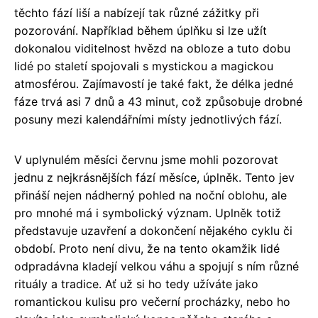
těchto fází liší a nabízejí tak různé zážitky při
pozorování. Například během úplňku si lze užít
dokonalou viditelnost hvězd na obloze a tuto dobu
lidé po staletí spojovali s mystickou a magickou
atmosférou. Zajímavostí je také fakt, že délka jedné
fáze trvá asi 7 dnů a 43 minut, což způsobuje drobné
posuny mezi kalendářními místy jednotlivých fází.
V uplynulém měsíci červnu jsme mohli pozorovat
jednu z nejkrásnějších fází měsíce, úplněk. Tento jev
přináší nejen nádherný pohled na noční oblohu, ale
pro mnohé má i symbolický význam. Uplněk totiž
představuje uzavření a dokončení nějakého cyklu či
období. Proto není divu, že na tento okamžik lidé
odpradávna kladejí velkou váhu a spojují s ním různé
rituály a tradice. Ať už si ho tedy užíváte jako
romantickou kulisu pro večerní procházky, nebo ho