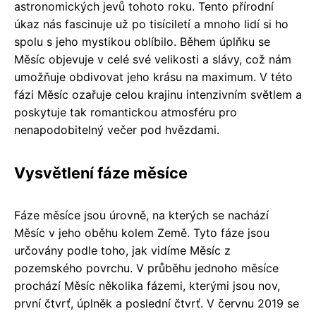
astronomických jevů tohoto roku. Tento přírodní
úkaz nás fascinuje už po tisíciletí a mnoho lidí si ho
spolu s jeho mystikou oblíbilo. Během úplňku se
Měsíc objevuje v celé své velikosti a slávy, což nám
umožňuje obdivovat jeho krásu na maximum. V této
fázi Měsíc ozařuje celou krajinu intenzivním světlem a
poskytuje tak romantickou atmosféru pro
nenapodobitelný večer pod hvězdami.
Vysvětlení fáze měsíce
Fáze měsíce jsou úrovně, na kterých se nachází
Měsíc v jeho oběhu kolem Země. Tyto fáze jsou
určovány podle toho, jak vidíme Měsíc z
pozemského povrchu. V průběhu jednoho měsíce
prochází Měsíc několika fázemi, kterými jsou nov,
první čtvrť, úplněk a poslední čtvrť. V červnu 2019 se