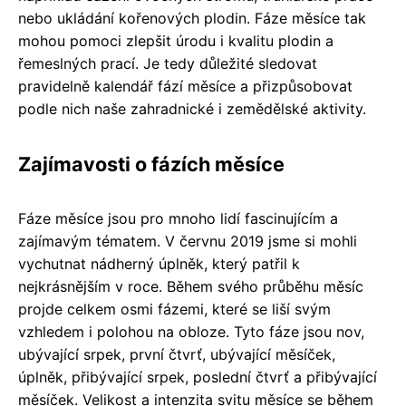
nebo ukládání kořenových plodin. Fáze měsíce tak
mohou pomoci zlepšit úrodu i kvalitu plodin a
řemeslných prací. Je tedy důležité sledovat
pravidelně kalendář fází měsíce a přizpůsobovat
podle nich naše zahradnické i zemědělské aktivity.
Zajímavosti o fázích měsíce
Fáze měsíce jsou pro mnoho lidí fascinujícím a
zajímavým tématem. V červnu 2019 jsme si mohli
vychutnat nádherný úplněk, který patřil k
nejkrásnějším v roce. Během svého průběhu měsíc
projde celkem osmi fázemi, které se liší svým
vzhledem i polohou na obloze. Tyto fáze jsou nov,
ubývající srpek, první čtvrť, ubývající měsíček,
úplněk, přibývající srpek, poslední čtvrť a přibývající
měsíček. Velikost a intenzita svitu měsíce se během