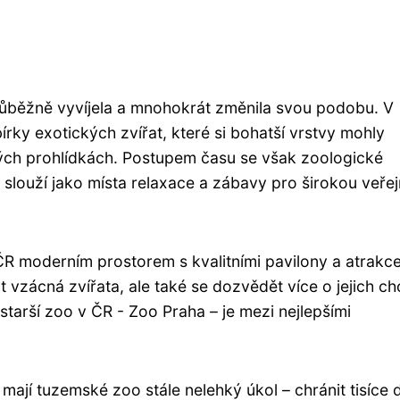
průběžně vyvíjela a mnohokrát změnila svou podobu. V
rky exotických zvířat, které si bohatší vrstvy mohly
ých prohlídkách. Postupem času se však zoologické
 slouží jako místa relaxace a zábavy pro širokou veřej
R moderním prostorem s kvalitními pavilony a atrakce
vzácná zvířata, ale také se dozvědět více o jejich ch
ejstarší zoo v ČR - Zoo Praha – je mezi nejlepšími
ají tuzemské zoo stále nelehký úkol – chránit tisíce 