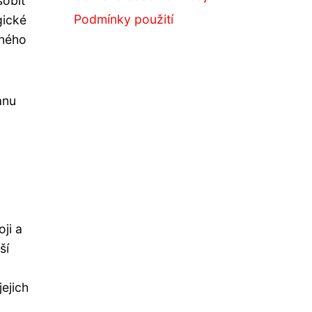
sobit
Podmínky použití
gické
dného
anu
ji a
ší
ejich