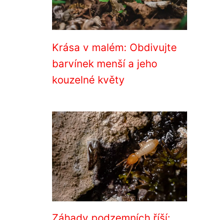
Krása v malém: Obdivujte
barvínek menší a jeho
kouzelné květy
Záhady podzemních říší: