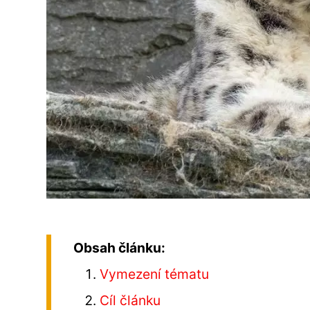
Obsah článku:
Vymezení tématu
Cíl článku