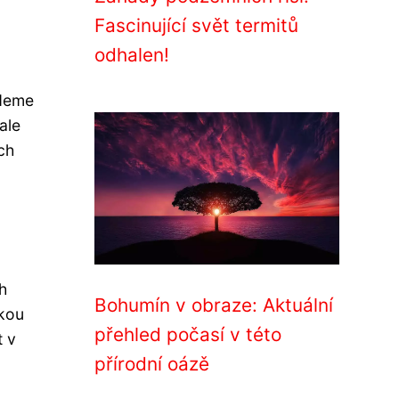
Fascinující svět termitů
odhalen!
udeme
ale
ch
h
Bohumín v obraze: Aktuální
akou
přehled počasí v této
t v
přírodní oázě