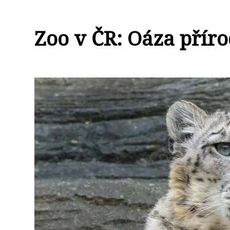
Zoo v ČR: Oáza přír