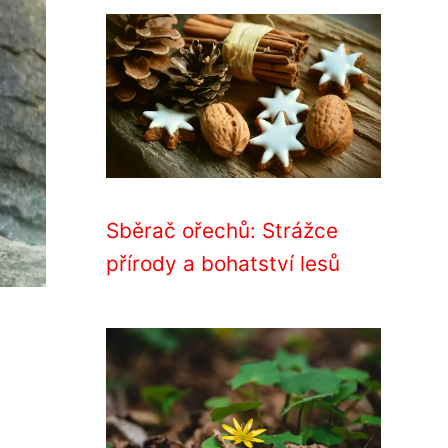
Sběrač ořechů: Strážce
přírody a bohatství lesů