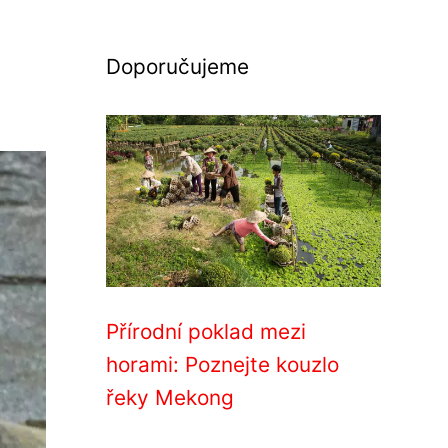
Doporučujeme
Přírodní poklad mezi
horami: Poznejte kouzlo
řeky Mekong