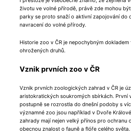
I přestože je všeobecně známo, že zejména ve
životu ve volné přírodě, právě zde mohou bý
parky se proto snaží o aktivní zapojování do
navracení do volné přírody.
Historie zoo v ČR je nepochybným dokladem to
ohrožených druhů.
Vznik prvních zoo v ČR
Vznik prvních zoologických zahrad v ČR je úzc
aristokratických soukromých sbírkách. První 
postupně se rozrostla do dnešní podoby s více
významné zoo jsou například v Dvoře Králové
zahrady mají nejen velký přínos pro ochranu o
obecnou znalost o fauně a flóře celého světa.