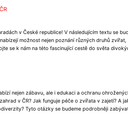
 ČR
hradách v České republice! V následujícím textu se b
nabízejí možnost nejen poznání různých druhů zvířat, 
ojte se k nám na této fascinující cestě do světa divoký
bízí nejen zábavu, ale i edukaci a ochranu ohroženýc
ahrad v ČR? Jak funguje péče o zvířata v zajetí? A j
biodiverzity? Tyto otázky se budeme podrobněji zabýva