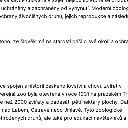
lké savce chované v zajetí nejsou schopné se přizpů
t uchráněny a zachráněny od vyhynutí. Moderní zoolo
 ochrany živočišných druhů, jejich reprodukce a násle
ho, že člověk má na starosti péči o své okolí a ochr
e spojen s historií českého lovství a chovu zvířat v
veřejná zoo byla otevřena v roce 1931 na pražském Tro
 než 2000 zvířaty a padesáti pěti hektary plochy. Dal
 nad Labem, Ostravě nebo Jihlavě. Tyto zoologické
hrožených druhů, ale také pro edukaci návštěvníků a j