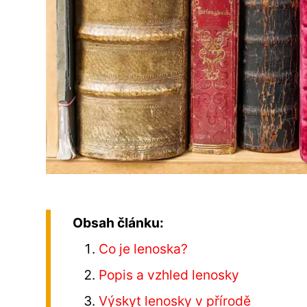
Obsah článku:
Co je lenoska?
Popis a vzhled lenosky
Výskyt lenosky v přírodě