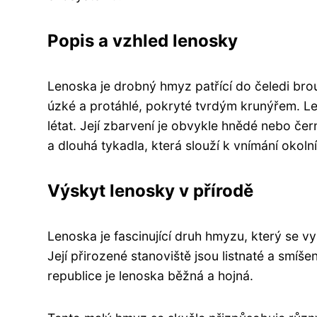
Popis a vzhled lenosky
Lenoska je drobný hmyz patřící do čeledi brouc
úzké a protáhlé, pokryté tvrdým krunýřem. Le
létat. Její zbarvení je obvykle hnědé nebo če
a dlouhá tykadla, která slouží k vnímání okol
Výskyt lenosky v přírodě
Lenoska je fascinující druh hmyzu, který se v
Její přirozené stanoviště jsou listnaté a smíše
republice je lenoska běžná a hojná.