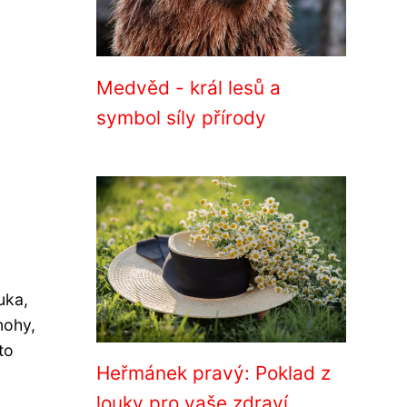
Medvěd - král lesů a
symbol síly přírody
uka,
nohy,
to
Heřmánek pravý: Poklad z
louky pro vaše zdraví