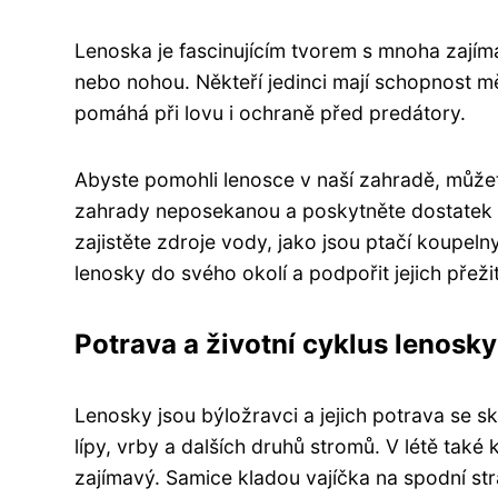
Lenoska je fascinujícím tvorem s mnoha zajím
nebo nohou. Někteří jedinci mají schopnost mě
pomáhá při lovu i ochraně před predátory.
Abyste pomohli lenosce v naší zahradě, můžete
zahrady neposekanou a poskytněte dostatek st
zajistěte zdroje vody, jako jsou ptačí koupel
lenosky do svého okolí a podpořit jejich přežit
Potrava a životní cyklus lenosky
Lenosky jsou býložravci a jejich potrava se sklá
lípy, vrby a dalších druhů stromů. V létě také 
zajímavý. Samice kladou vajíčka na spodní stran