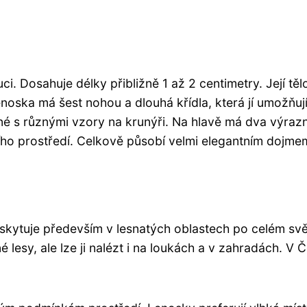
i. Dosahuje délky přibližně 1 až 2 centimetry. Její tělo
noska má šest nohou a dlouhá křídla, která jí umožňuj
rné s různými vzory na krunýři. Na hlavě má dva výraz
ního prostředí. Celkově působí velmi elegantním dojme
yskytuje především v lesnatých oblastech po celém svě
né lesy, ale lze ji nalézt i na loukách a v zahradách. V 