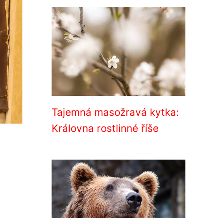
Tajemná masožravá kytka:
Královna rostlinné říše