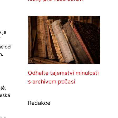
 je
í
né oči
m.
Odhalte tajemství minulosti
s archivem počasí
tě.
České
Redakce