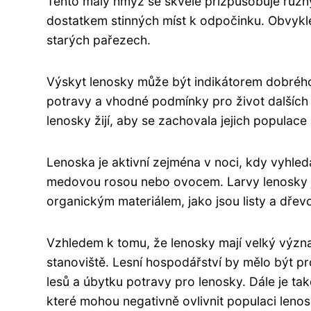
Tento malý hmyz se skvěle přizpůsobuje různ
dostatkem stinných míst k odpočinku. Obvykle
starých pařezech.
Výskyt lenosky může být indikátorem dobrého
potravy a vhodné podmínky pro život dalších ž
lenosky žijí, aby se zachovala jejich populace 
Lenoska je aktivní zejména v noci, kdy vyhled
medovou rosou nebo ovocem. Larvy lenosky js
organickým materiálem, jako jsou listy a dřev
Vzhledem k tomu, že lenosky mají velký význam
stanoviště. Lesní hospodářství by mělo být 
lesů a úbytku potravy pro lenosky. Dále je tak
které mohou negativně ovlivnit populaci lenos