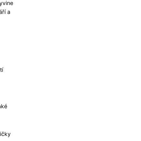
vyvine
ří a
tí
aké
ričky