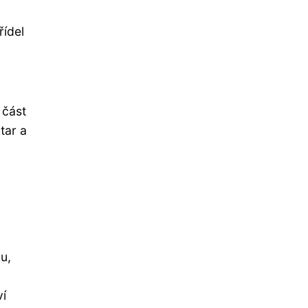
řídel
 část
tar a
bu,
ví