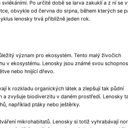
svlékáními. Po určité době se larva zakuklí a z ní se 
krátce, obvykle od června do srpna, během kterých se pá
cyklus lenosky trvá přibližně jeden rok.
důležitý význam pro ekosystém. Tento malý živočich
hu v ekosystému. Lenosky jsou známé svou schopnos
větve nebo hnijící dřevo.
jí k rozkladu organických látek a zlepšují tak půdní
in a zvyšuje biodiverzitu v daném prostředí. Lenosky t
hů, například ptáky nebo ještěrky.
tváření mikrohabitatů. Lenosky si totiž vyhrabávají no