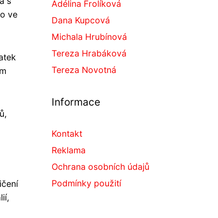
a s
Adélina Frolíková
bo ve
Dana Kupcová
Michala Hrubínová
Tereza Hrabáková
atek
Tereza Novotná
ém
Informace
ů,
Kontakt
Reklama
Ochrana osobních údajů
Podmínky použití
ičení
ií,