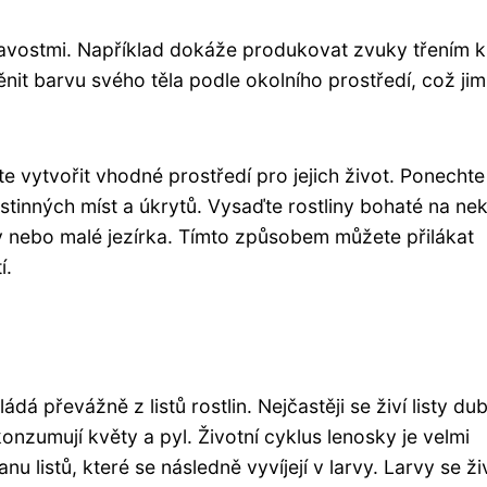
avostmi. Například dokáže produkovat zvuky třením k
nit barvu svého těla podle okolního prostředí, což jim
 vytvořit vhodné prostředí pro jejich život. Ponechte
inných míst a úkrytů. Vysaďte rostliny bohaté na nek
ny nebo malé jezírka. Tímto způsobem můžete přilákat
í.
dá převážně z listů rostlin. Nejčastěji se živí listy du
konzumují květy a pyl. Životní cyklus lenosky je velmi
u listů, které se následně vyvíjejí v larvy. Larvy se ži