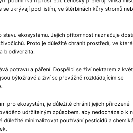
ým podmínkám prostředí. Lenosky preferují vlhká míst
 se ukrývají pod listím, ve štěrbinách kůry stromů ne
 stavu ekosystému. Jejich přítomnost naznačuje dost
ivočichů. Proto je důležité chránit prostředí, ve kter
a biodiverzita.
ává potravu a páření. Dospělci se živí nektarem z květ
ou býložravé a živí se převážně rozkládajícím se
o.
 pro ekosystém, je důležité chránit jejich přirozené
prováděno udržitelným způsobem, aby nedocházelo k n
é důležité minimalizovat používání pesticidů a chemikál
ek.