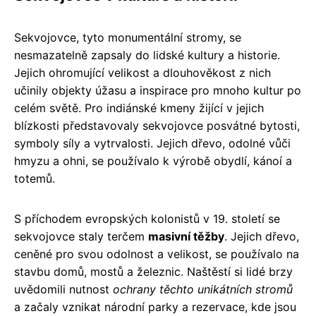
Sekvojovce, tyto monumentální stromy, se
nesmazatelně zapsaly do lidské kultury a historie.
Jejich ohromující velikost a dlouhověkost z nich
učinily objekty úžasu a inspirace pro mnoho kultur po
celém světě. Pro indiánské kmeny žijící v jejich
blízkosti představovaly sekvojovce posvátné bytosti,
symboly síly a vytrvalosti. Jejich dřevo, odolné vůči
hmyzu a ohni, se používalo k výrobě obydlí, kánoí a
totemů.
S příchodem evropských kolonistů v 19. století se
sekvojovce staly terčem
masivní těžby
. Jejich dřevo,
ceněné pro svou odolnost a velikost, se používalo na
stavbu domů, mostů a železnic. Naštěstí si lidé brzy
uvědomili nutnost
ochrany těchto unikátních stromů
a začaly vznikat národní parky a rezervace, kde jsou