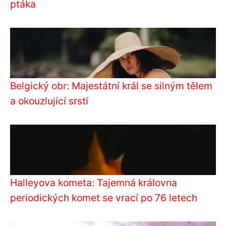
ptáka
Belgický obr: Majestátní král se silným tělem
a okouzlující srstí
Halleyova kometa: Tajemná královna
periodických komet se vrací po 76 letech