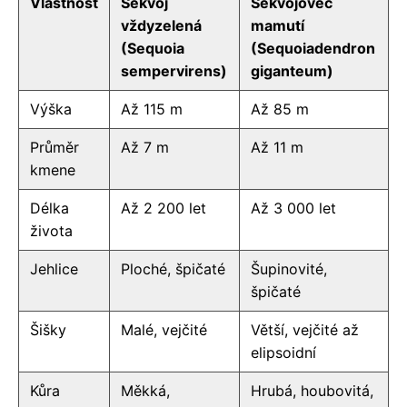
Vlastnost
Sekvoj
Sekvojovec
vždyzelená
mamutí
(Sequoia
(Sequoiadendron
sempervirens)
giganteum)
Výška
Až 115 m
Až 85 m
Průměr
Až 7 m
Až 11 m
kmene
Délka
Až 2 200 let
Až 3 000 let
života
Jehlice
Ploché, špičaté
Šupinovité,
špičaté
Šišky
Malé, vejčité
Větší, vejčité až
elipsoidní
Kůra
Měkká,
Hrubá, houbovitá,