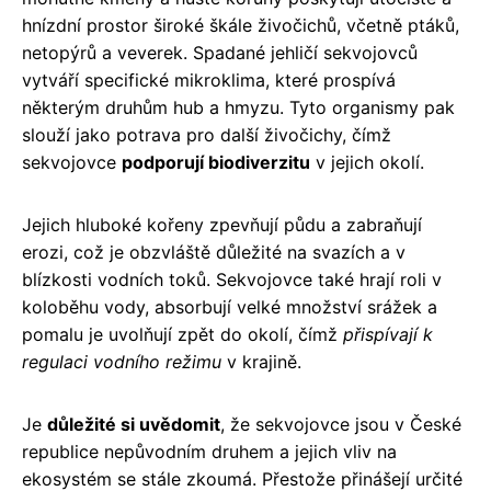
hnízdní prostor široké škále živočichů, včetně ptáků,
netopýrů a veverek. Spadané jehličí sekvojovců
vytváří specifické mikroklima, které prospívá
některým druhům hub a hmyzu. Tyto organismy pak
slouží jako potrava pro další živočichy, čímž
sekvojovce
podporují biodiverzitu
v jejich okolí.
Jejich hluboké kořeny zpevňují půdu a zabraňují
erozi, což je obzvláště důležité na svazích a v
blízkosti vodních toků. Sekvojovce také hrají roli v
koloběhu vody, absorbují velké množství srážek a
pomalu je uvolňují zpět do okolí, čímž
přispívají k
regulaci vodního režimu
v krajině.
Je
důležité si uvědomit
, že sekvojovce jsou v České
republice nepůvodním druhem a jejich vliv na
ekosystém se stále zkoumá. Přestože přinášejí určité