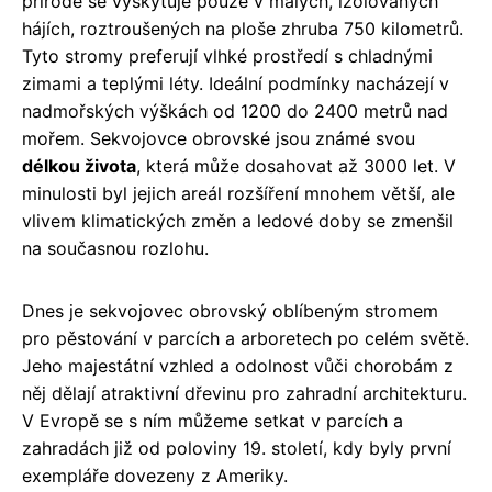
přírodě se vyskytuje pouze v malých, izolovaných
hájích, roztroušených na ploše zhruba 750 kilometrů.
Tyto stromy preferují vlhké prostředí s chladnými
zimami a teplými léty. Ideální podmínky nacházejí v
nadmořských výškách od 1200 do 2400 metrů nad
mořem. Sekvojovce obrovské jsou známé svou
délkou života
, která může dosahovat až 3000 let. V
minulosti byl jejich areál rozšíření mnohem větší, ale
vlivem klimatických změn a ledové doby se zmenšil
na současnou rozlohu.
Dnes je sekvojovec obrovský oblíbeným stromem
pro pěstování v parcích a arboretech po celém světě.
Jeho majestátní vzhled a odolnost vůči chorobám z
něj dělají atraktivní dřevinu pro zahradní architekturu.
V Evropě se s ním můžeme setkat v parcích a
zahradách již od poloviny 19. století, kdy byly první
exempláře dovezeny z Ameriky.