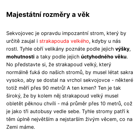
Majestátní rozměry a věk
Sekvojovec je opravdu impozantní strom, který by
určitě zaujal i
strakapouda velkého
, kdyby u nás
rostl. Tyhle obří velikány poznáte podle jejich
výšky
,
mohutnosti
a taky podle jejich
úctyhodného věku
.
No představte si, že strakapoud velký, který
normálně ťuká do našich stromů, by musel létat sakra
vysoko, aby se dostal na vrchol sekvojovce - některé
totiž měří přes 90 metrů! A ten kmen? Ten je tak
široký, že by kolem něj strakapoud velký musel
obletět pěknou chvíli - má průměr přes 10 metrů, což
je jako tři autobusy vedle sebe. Tyhle stromy patří k
těm úplně největším a nejstarším živým věcem, co na
Zemi máme.