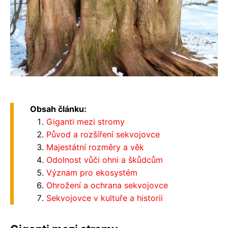
Obsah článku:
Giganti mezi stromy
Původ a rozšíření sekvojovce
Majestátní rozměry a věk
Odolnost vůči ohni a škůdcům
Význam pro ekosystém
Ohrožení a ochrana sekvojovce
Sekvojovce v kultuře a historii