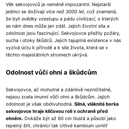
Věk sekvojovců je
neméně impozantní
. Nejstarší
jedinci se dožívají
více než 3000 let
, což znamená,
že byli
svědky vzestupu a pádu civilizací
, o kterých
se nám dnes může jen zdát. Jejich životní síla a
odolnost jsou fascinující. Sekvojovce přežily požáry,
sucha i útoky škůdců. Jejich tajuplná existence v nás
vyzívá úctu k přírodě a k síle života, která se v
těchto majestátních stromech ukrývá.
Odolnost vůči ohni a škůdcům
Sekvojovce, ač mohutné a zdánlivě nezničitelné,
nejsou zcela imunní vůči ohni a škůdcům. Jejich
odolnost je však obdivuhodná.
Silná, vláknitá borka
sekvojovce hraje klíčovou roli v ochraně před
ohněm.
Dokáže být až 60 cm tlustá a působí jako
tepelný štít, chránící tak citlivé kambium uvnitř