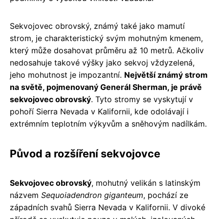
Sekvojovec obrovský, známý také jako mamutí
strom, je charakteristický svým mohutným kmenem,
který může dosahovat průměru až 10 metrů. Ačkoliv
nedosahuje takové výšky jako sekvoj vždyzelená,
jeho mohutnost je impozantní.
Největší známý strom
na světě, pojmenovaný Generál Sherman, je právě
sekvojovec obrovský
. Tyto stromy se vyskytují v
pohoří Sierra Nevada v Kalifornii, kde odolávají i
extrémním teplotním výkyvům a sněhovým nadílkám.
Původ a rozšíření sekvojovce
Sekvojovec obrovský
, mohutný velikán s latinským
názvem
Sequoiadendron giganteum
, pochází ze
západních svahů Sierra Nevada v Kalifornii. V divoké