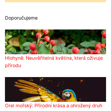
Doporučujeme
Hlohyně: Neuvěřitelná květina, která oživuje
přírodu
Orel mořský: Přírodní krása a ohrožený druh