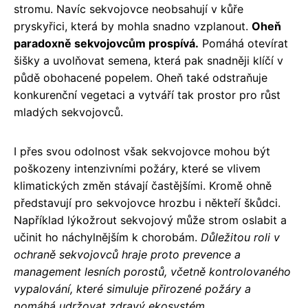
stromu. Navíc sekvojovce neobsahují v kůře
pryskyřici, která by mohla snadno vzplanout.
Oheň
paradoxně sekvojovcům prospívá.
Pomáhá otevírat
šišky a uvolňovat semena, která pak snadněji klíčí v
půdě obohacené popelem. Oheň také odstraňuje
konkurenční vegetaci a vytváří tak prostor pro růst
mladých sekvojovců.
I přes svou odolnost však sekvojovce mohou být
poškozeny intenzivními požáry, které se vlivem
klimatických změn stávají častějšími. Kromě ohně
představují pro sekvojovce hrozbu i někteří škůdci.
Například lýkožrout sekvojový může strom oslabit a
učinit ho náchylnějším k chorobám.
Důležitou roli v
ochraně sekvojovců hraje proto prevence a
management lesních porostů, včetně kontrolovaného
vypalování, které simuluje přirozené požáry a
pomáhá udržovat zdravý ekosystém.