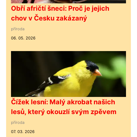
Obří afričtí šneci: Proč je jejich
chov v Česku zakázaný
příroda
06. 05. 2026
Čížek lesní: Malý akrobat našich
lesů, který okouzlí svým zpěvem
příroda
07. 03. 2026