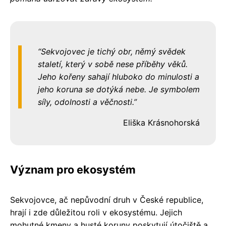
Sekvojovec je tichý obr, němý svědek
staletí, který v sobě nese příběhy věků.
Jeho kořeny sahají hluboko do minulosti a
jeho koruna se dotýká nebe. Je symbolem
síly, odolnosti a věčnosti.
Eliška Krásnohorská
Význam pro ekosystém
Sekvojovce, ač nepůvodní druh v České republice,
hrají i zde důležitou roli v ekosystému. Jejich
mohutné kmeny a husté koruny poskytují útočiště a