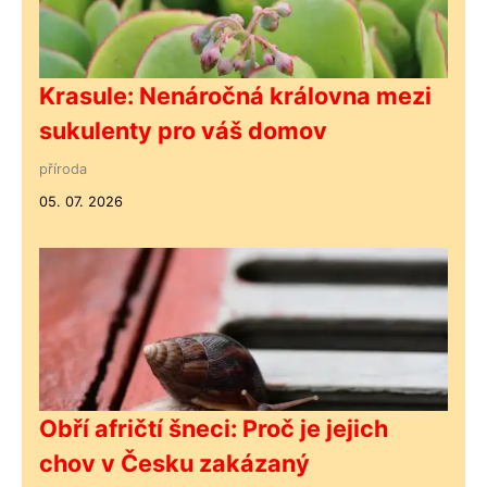
Krasule: Nenáročná královna mezi
sukulenty pro váš domov
příroda
05. 07. 2026
Obří afričtí šneci: Proč je jejich
chov v Česku zakázaný