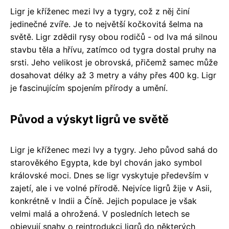
Ligr je kříženec mezi lvy a tygry, což z něj činí
jedinečné zvíře. Je to největší kočkovitá šelma na
světě. Ligr zdědil rysy obou rodičů - od lva má silnou
stavbu těla a hřívu, zatímco od tygra dostal pruhy na
srsti. Jeho velikost je obrovská, přičemž samec může
dosahovat délky až 3 metry a váhy přes 400 kg. Ligr
je fascinujícím spojením přírody a umění.
Původ a výskyt ligrů ve světě
Ligr je kříženec mezi lvy a tygry. Jeho původ sahá do
starověkého Egypta, kde byl chován jako symbol
královské moci. Dnes se ligr vyskytuje především v
zajetí, ale i ve volné přírodě. Nejvíce ligrů žije v Asii,
konkrétně v Indii a Číně. Jejich populace je však
velmi malá a ohrožená. V posledních letech se
objevují snahy o reintrodukci ligrů do některých