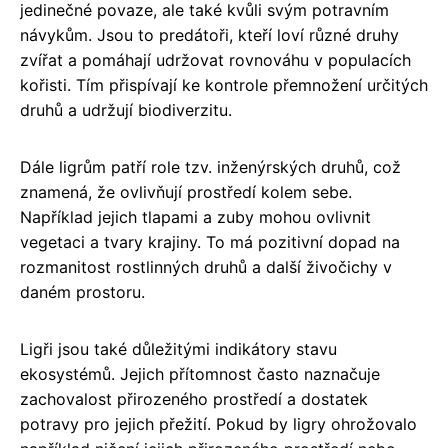
jedinečné povaze, ale také kvůli svým potravním
návykům. Jsou to predátoři, kteří loví různé druhy
zvířat a pomáhají udržovat rovnováhu v populacích
kořisti. Tím přispívají ke kontrole přemnožení určitých
druhů a udržují biodiverzitu.
Dále ligrům patří role tzv. inženýrských druhů, což
znamená, že ovlivňují prostředí kolem sebe.
Například jejich tlapami a zuby mohou ovlivnit
vegetaci a tvary krajiny. To má pozitivní dopad na
rozmanitost rostlinných druhů a další živočichy v
daném prostoru.
Ligři jsou také důležitými indikátory stavu
ekosystémů. Jejich přítomnost často naznačuje
zachovalost přirozeného prostředí a dostatek
potravy pro jejich přežití. Pokud by ligry ohrožovalo