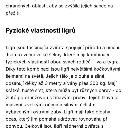
chráněných oblastí, aby se zvýšila jejich šance na
přežití.
Fyzické vlastnosti ligrů
Ligři jsou fascinující zvířata spojující přírodu a umění.
Jsou to velmi velké šelmy, které mají kombinaci
fyzických vlastností obou svých rodičů - lva a tygra.
Díky této kombinaci jsou ligři největšími kočkovitými
šelmami na světě. Jejich tělo je dlouhé a silné,
dosahují délky až 3 metry a váhy přes 300 kg. Mají
krátké, husté srst, která může být různých barev - od
žluté po oranžovou s tmavými pruhy. Jejich hlava je
masivní s velkými očima a silnými čelistmi
vybavenými ostrými zuby. Ligři mají také dlouhý
ocas, který jim pomáhá udržovat rovnováhu při
pohybu. Celkově jsou ligři nádherná zvířata s