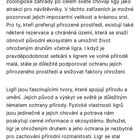
zoologické zahrady po celém světě chovají ligy jako
atrakci pro návštěvníky. V těchto zařízeních je možné
pozorovat jejich impozantní velikost a krásnou srst.
Pro ty, kteří preferují přirozené prostředí, existují také
některé rezervace a chráněná území, která se snaží
obnovit původní ekosystém a umožnit život
ohroženým druhům včetně ligra. I když je
pravděpodobnost setkání s ligrem ve volné přírodě
malá, stále je důležité podporovat ochranu jejich
přirozeného prostředí a snižovat faktory ohrožení.
Ligři jsou fascinujícími tvory, které spojují přírodu a
umění. Jejich původ a výskyt ve světě je důležitým
tématem ochrany přírody. Fyzické vlastnosti ligrů
jsou jedinečné a jejich chování a potrava nám
poskytují cenné informace o ekosystému. Bohužel,
ligr je ohroženým druhem a jeho ochrana je nezbytná
pro zachování přírodní rozmanitosti. Ligr se stal