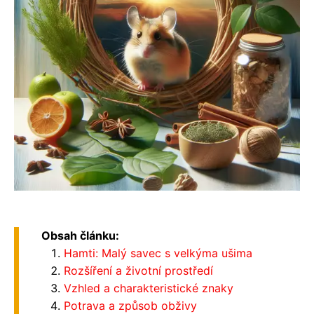
Obsah článku:
Hamti: Malý savec s velkýma ušima
Rozšíření a životní prostředí
Vzhled a charakteristické znaky
Potrava a způsob obživy