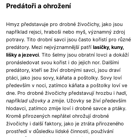
Predátoři a ohrožení
Hmyz představuje pro drobné živočichy, jako jsou
například rejsci, hraboši nebo myš, významný zdroj
potravy. Tito drobní savci jsou často kořistí pro různé
predátory. Mezi nejvýznamnější patří
lasičky, kuny,
lišky a jezevci
. Tito šelmy jsou obratní lovci a dokáží
pronásledovat svou kořist i do jejich nor. Dalšími
predátory, kteří se živí drobnými savci, jsou draví
ptáci, jako jsou sovy, káňata a poštolky. Sovy loví
především v noci, zatímco káňata a poštolky loví ve
dne. Pro drobné živočichy představují hrozbu i
hadi,
například užovky a zmije
. Užovky se živí především
hlodavci, zatímco zmije loví i drobné savce a ptáky.
Kromě přirozených nepřátel ohrožují drobné
živočichy i další faktory, jako je ztráta přirozeného
prostředí v důsledku lidské činnosti, používání