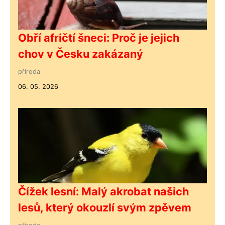
Obří afričtí šneci: Proč je jejich
chov v Česku zakázaný
příroda
06. 05. 2026
Čížek lesní: Malý akrobat našich
lesů, který okouzlí svým zpěvem