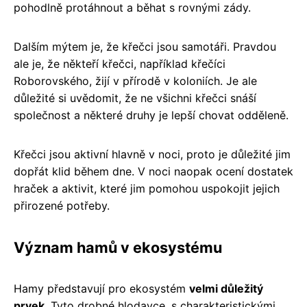
pohodlně protáhnout a běhat s rovnými zády.
Dalším mýtem je, že křečci jsou samotáři. Pravdou
ale je, že někteří křečci, například křečíci
Roborovského, žijí v přírodě v koloniích. Je ale
důležité si uvědomit, že ne všichni křečci snáší
společnost a některé druhy je lepší chovat odděleně.
Křečci jsou aktivní hlavně v noci, proto je důležité jim
dopřát klid během dne. V noci naopak ocení dostatek
hraček a aktivit, které jim pomohou uspokojit jejich
přirozené potřeby.
Význam hamů v ekosystému
Hamy představují pro ekosystém
velmi důležitý
prvek
. Tyto drobné hlodavce, s charakteristickými