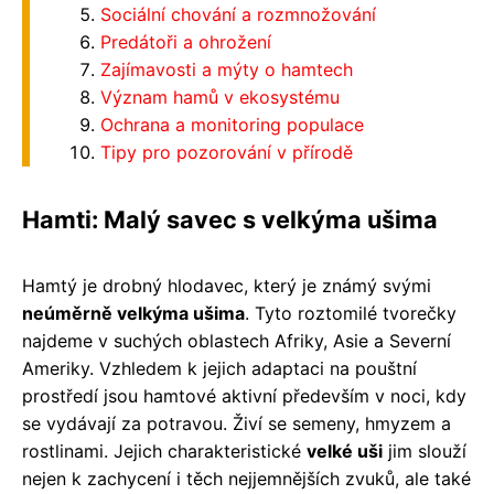
Sociální chování a rozmnožování
Predátoři a ohrožení
Zajímavosti a mýty o hamtech
Význam hamů v ekosystému
Ochrana a monitoring populace
Tipy pro pozorování v přírodě
Hamti: Malý savec s velkýma ušima
Hamtý je drobný hlodavec, který je známý svými
neúměrně velkýma ušima
. Tyto roztomilé tvorečky
najdeme v suchých oblastech Afriky, Asie a Severní
Ameriky. Vzhledem k jejich adaptaci na pouštní
prostředí jsou hamtové aktivní především v noci, kdy
se vydávají za potravou. Živí se semeny, hmyzem a
rostlinami. Jejich charakteristické
velké uši
jim slouží
nejen k zachycení i těch nejjemnějších zvuků, ale také