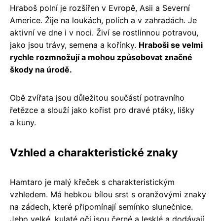
Hraboš polní je rozšířen v Evropě, Asii a Severní
Americe. Žije na loukách, polích a v zahradách. Je
aktivní ve dne i v noci. Živí se rostlinnou potravou,
jako jsou trávy, semena a kořínky.
Hraboši se velmi
rychle rozmnožují a mohou způsobovat značné
škody na úrodě.
Obě zvířata jsou důležitou součástí potravního
řetězce a slouží jako kořist pro dravé ptáky, lišky
a kuny.
Vzhled a charakteristické znaky
Hamtaro je malý křeček s charakteristickým
vzhledem. Má hebkou bílou srst s oranžovými znaky
na zádech, které připomínají semínko slunečnice.
Jeho velké, kulaté oči jsou černé a lesklé a dodávají