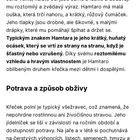
mu roztomilý a zvědavý výraz. Hamtaro má malá
ouška, která trčí nahoru, a krátký, růžový čumáček.
Jeho tlapky jsou drobné, ale šikovné, s malými
drápky, které mu pomáhají šplhat a držet se.
Typickým znakem Hamtara je jeho krátký, huňatý
ocásek, který se vrtí ze strany na stranu, když je
šťastný nebo vzrušený.
Díky svému
roztomilému
vzhledu a hravým vlastnostem
je Hamtaro
oblíbeným druhem křečka mezi dětmi i dospělými.
Potrava a způsob obživy
Křeček polní je typický všežravec, což znamená, že
nepohrdne rostlinnou ani živočišnou stravou. Jeho
jídelníček se liší v závislosti na ročním období a
dostupnosti potravy. Na jaře a v létě si pochutnává
na čerstvých výhoncích, listech, semenech, hmyzu a