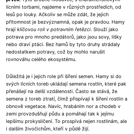
lícními torbami, najdeme v různých prostředích, od
lesů po louky. Ačkoliv se může zdát, že jejich
přítomnost je bezvýznamná, opak je pravdou. Hamy
hrají
klíčovou roli v potravním řetězci
. Slouží jako
potrava pro mnoho predátorů, jako jsou sovy, lišky
nebo draví ptáci. Bez hamů by tyto druhy strádaly
nedostatkem potravy, což by mohlo narušit
rovnováhu celého ekosystému.
Důležitá je i jejich role při šíření semen. Hamy si do
svých lícních toreb ukládají semena rostlin, které pak
přenášejí na delší vzdálenosti. Často se stává, že
semena z toreb ztratí, čímž přispívají k šíření rostlin a
obnově vegetace. Navíc, hrabáním nor a chodeb v
zemi provzdušňují půdu a pomáhají tak k jejímu
lepšímu prokysličení. To prospívá nejen rostlinám, ale
i dalším živočichům, kteří v půdě žijí.