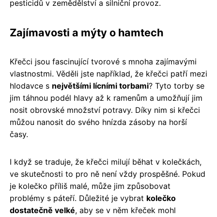
pesticidů v zemědělství a silniční provoz.
Zajímavosti a mýty o hamtech
Křečci jsou fascinující tvorové s mnoha zajímavými
vlastnostmi. Věděli jste například, že křečci patří mezi
hlodavce s
největšími lícními torbami
? Tyto torby se
jim táhnou podél hlavy až k ramenům a umožňují jim
nosit obrovské množství potravy. Díky nim si křečci
můžou nanosit do svého hnízda zásoby na horší
časy.
I když se traduje, že křečci milují běhat v kolečkách,
ve skutečnosti to pro ně není vždy prospěšné. Pokud
je kolečko příliš malé, může jim způsobovat
problémy s páteří. Důležité je vybrat
kolečko
dostatečně velké
, aby se v něm křeček mohl