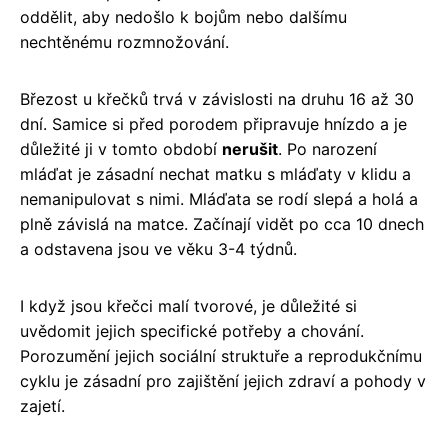
oddělit, aby nedošlo k bojům nebo dalšímu
nechtěnému rozmnožování.
Březost u křečků trvá v závislosti na druhu 16 až 30
dní. Samice si před porodem připravuje hnízdo a je
důležité ji v tomto období
nerušit
. Po narození
mláďat je zásadní nechat matku s mláďaty v klidu a
nemanipulovat s nimi. Mláďata se rodí slepá a holá a
plně závislá na matce. Začínají vidět po cca 10 dnech
a odstavena jsou ve věku 3-4 týdnů.
I když jsou křečci malí tvorové, je důležité si
uvědomit jejich specifické potřeby a chování.
Porozumění jejich sociální struktuře a reprodukčnímu
cyklu je zásadní pro zajištění jejich zdraví a pohody v
zajetí.