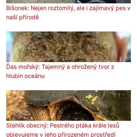
Bišonek: Nejen roztomilý, ale i zajímavý pes v
naší přírodě
Ďas mořský: Tajemný a ohrožený tvor z
hlubin oceánu
Stehlík obecný: Pestrého ptáka krále lesů
objevujeme v jeho přirozeném prostředí