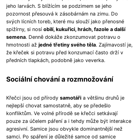
jeho larvách. S blížícím se podzimem se jeho
pozornost přesouvá k zásobárnám na zimu. Do
svých lícních toreb, které mu slouží jako přenosné
spižírny, si nosí
obilí, kukuřici, hrách, fazole a další
semena
. Denně dokáže zkonzumovat potravu o
hmotnosti až
jedné třetiny svého těla
. Zajímavostí je,
že křeček si potravu před konzumací často drží v
předních tlapkách, podobně jako veverka.
Sociální chování a rozmnožování
Křečci jsou od přírody
samotáři
a většinu druhů je
nejlepší chovat samostatně, aby se předešlo
konfliktům. Ve volné přírodě se křečci setkávají
pouze za účelem páření a i tehdy může být interakce
agresivní. Samice jsou obvykle dominantnější než
samci. Po spáření je důležité samce od samice