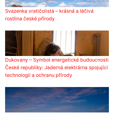
Svazenka vratičolistá – krásná a léčivá
rostlina české přírody
Dukovany – Symbol energetické budoucnosti
České republiky: Jaderná elektrárna spojující
technologii a ochranu přírody