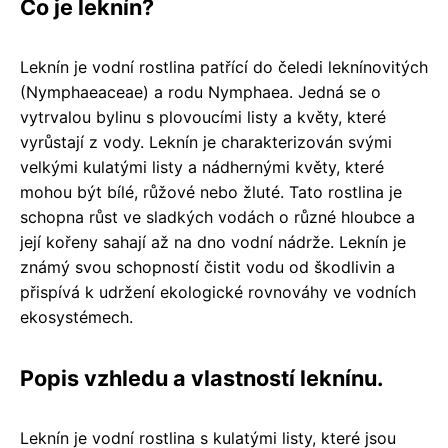
Co je leknín?
Leknín je vodní rostlina patřící do čeledi leknínovitých
(Nymphaeaceae) a rodu Nymphaea. Jedná se o
vytrvalou bylinu s plovoucími listy a květy, které
vyrůstají z vody. Leknín je charakterizován svými
velkými kulatými listy a nádhernými květy, které
mohou být bílé, růžové nebo žluté. Tato rostlina je
schopna růst ve sladkých vodách o různé hloubce a
její kořeny sahají až na dno vodní nádrže. Leknín je
známý svou schopností čistit vodu od škodlivin a
přispívá k udržení ekologické rovnováhy ve vodních
ekosystémech.
Popis vzhledu a vlastností leknínu.
Leknín je vodní rostlina s kulatými listy, které jsou