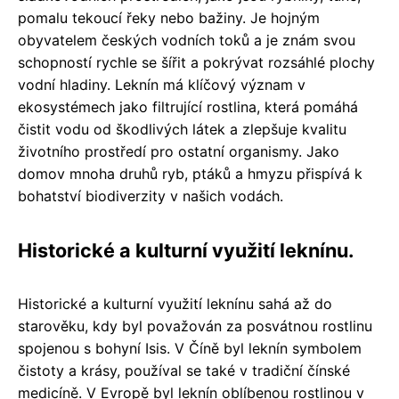
pomalu tekoucí řeky nebo bažiny. Je hojným
obyvatelem českých vodních toků a je znám svou
schopností rychle se šířit a pokrývat rozsáhlé plochy
vodní hladiny. Leknín má klíčový význam v
ekosystémech jako filtrující rostlina, která pomáhá
čistit vodu od škodlivých látek a zlepšuje kvalitu
životního prostředí pro ostatní organismy. Jako
domov mnoha druhů ryb, ptáků a hmyzu přispívá k
bohatství biodiverzity v našich vodách.
Historické a kulturní využití leknínu.
Historické a kulturní využití leknínu sahá až do
starověku, kdy byl považován za posvátnou rostlinu
spojenou s bohyní Isis. V Číně byl leknín symbolem
čistoty a krásy, používal se také v tradiční čínské
medicíně. V Evropě byl leknín oblíbenou rostlinou v