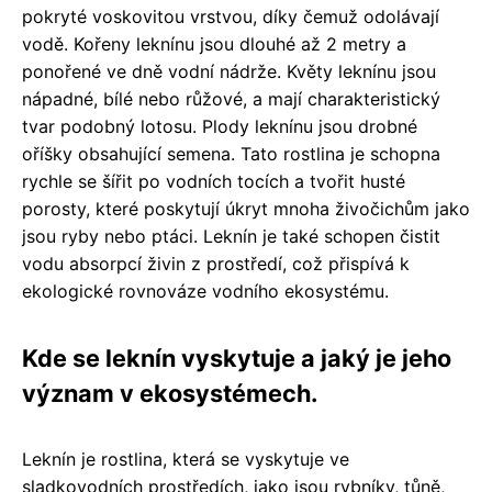
pokryté voskovitou vrstvou, díky čemuž odolávají
vodě. Kořeny leknínu jsou dlouhé až 2 metry a
ponořené ve dně vodní nádrže. Květy leknínu jsou
nápadné, bílé nebo růžové, a mají charakteristický
tvar podobný lotosu. Plody leknínu jsou drobné
oříšky obsahující semena. Tato rostlina je schopna
rychle se šířit po vodních tocích a tvořit husté
porosty, které poskytují úkryt mnoha živočichům jako
jsou ryby nebo ptáci. Leknín je také schopen čistit
vodu absorpcí živin z prostředí, což přispívá k
ekologické rovnováze vodního ekosystému.
Kde se leknín vyskytuje a jaký je jeho
význam v ekosystémech.
Leknín je rostlina, která se vyskytuje ve
sladkovodních prostředích, jako jsou rybníky, tůně,