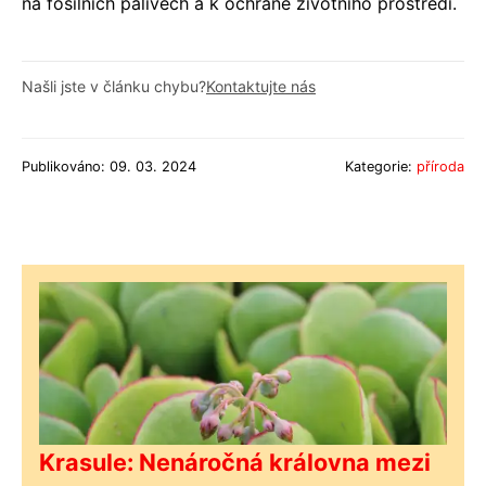
na fosilních palivech a k ochraně životního prostředí.
Našli jste v článku chybu?
Kontaktujte nás
Publikováno: 09. 03. 2024
Kategorie:
příroda
Krasule: Nenáročná královna mezi