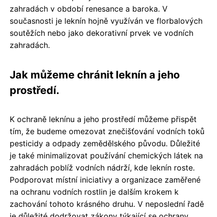
zahradách v období renesance a baroka. V
současnosti je leknín hojně využíván ve florbalových
soutěžích nebo jako dekorativní prvek ve vodních
zahradách.
Jak můžeme chránit leknín a jeho
prostředí.
K ochraně leknínu a jeho prostředí můžeme přispět
tím, že budeme omezovat znečišťování vodních toků
pesticidy a odpady zemědělského původu. Důležité
je také minimalizovat používání chemických látek na
zahradách poblíž vodních nádrží, kde leknín roste.
Podporovat místní iniciativy a organizace zaměřené
na ochranu vodních rostlin je dalším krokem k
zachování tohoto krásného druhu. V neposlední řadě
je důležité dodržovat zákony týkající se ochrany